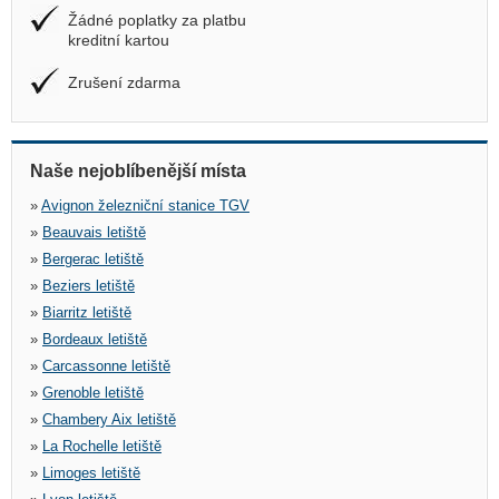
Žádné poplatky za platbu
kreditní kartou
Zrušení zdarma
Naše nejoblíbenější místa
»
Avignon železniční stanice TGV
»
Beauvais letiště
»
Bergerac letiště
»
Beziers letiště
»
Biarritz letiště
»
Bordeaux letiště
»
Carcassonne letiště
»
Grenoble letiště
»
Chambery Aix letiště
»
La Rochelle letiště
»
Limoges letiště