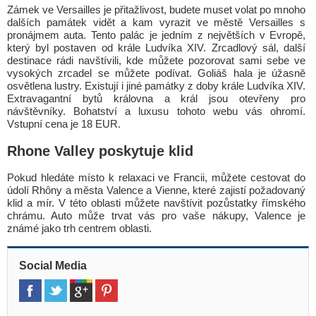
Zámek ve Versailles je přitažlivost, budete muset volat po mnoho
dalších památek vidět a kam vyrazit ve městě Versailles s
pronájmem auta. Tento palác je jedním z největších v Evropě,
který byl postaven od krále Ludvíka XIV. Zrcadlový sál, další
destinace rádi navštívili, kde můžete pozorovat sami sebe ve
vysokých zrcadel se můžete podívat. Goliáš hala je úžasně
osvětlena lustry. Existují i jiné památky z doby krále Ludvíka XIV.
Extravagantní bytů královna a král jsou otevřeny pro
návštěvníky. Bohatství a luxusu tohoto webu vás ohromí.
Vstupní cena je 18 EUR.
Rhone Valley poskytuje klid
Pokud hledáte místo k relaxaci ve Francii, můžete cestovat do
údolí Rhôny a města Valence a Vienne, které zajistí požadovaný
klid a mír. V této oblasti můžete navštívit pozůstatky římského
chrámu. Auto může trvat vás pro vaše nákupy, Valence je
známé jako trh centrem oblasti.
Social Media