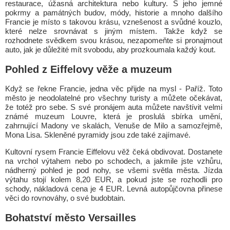
restaurace, úžasná architektura nebo kultury. S jeho jemné
pokrmy a památných budov, módy, historie a mnoho dalšího
Francie je místo s takovou krásu, vznešenost a svůdné kouzlo,
které nelze srovnávat s jiným místem. Takže když se
rozhodnete svědkem svou krásou, nezapomeňte si pronajmout
auto, jak je důležité mít svobodu, aby prozkoumala každý kout.
Pohled z Eiffelovy věže a muzeum
Když se řekne Francie, jedna věc přijde na mysl - Paříž. Toto
město je neodolatelné pro všechny turisty a můžete očekávat,
že totéž pro sebe. S své pronájem auta můžete navštívit velmi
známé muzeum Louvre, která je proslulá sbírka umění,
zahrnující Madony ve skalách, Venuše de Milo a samozřejmě,
Mona Lisa. Skleněné pyramidy jsou zde také zajímavé.
Kultovní rysem Francie Eiffelovu věž čeká obdivovat. Dostanete
na vrchol výtahem nebo po schodech, a jakmile jste vzhůru,
nádherný pohled je pod nohy, se všemi světla města. Jízda
výtahu stojí kolem 8,20 EUR, a pokud jste se rozhodli pro
schody, nákladová cena je 4 EUR. Levná autopůjčovna přinese
věci do rovnováhy, o své budobtain.
Bohatství město Versailles