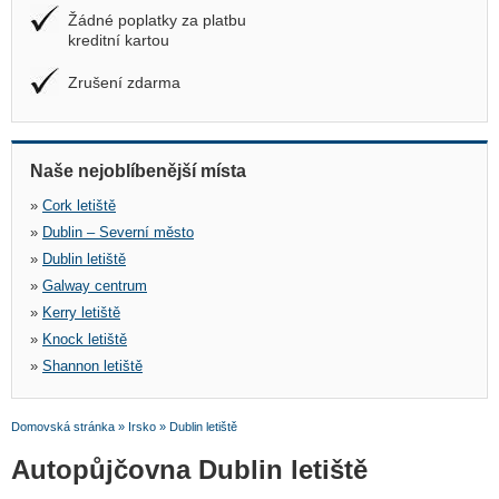
Žádné poplatky za platbu
kreditní kartou
Zrušení zdarma
Naše nejoblíbenější místa
»
Cork letiště
»
Dublin – Severní město
»
Dublin letiště
»
Galway centrum
»
Kerry letiště
»
Knock letiště
»
Shannon letiště
Domovská stránka
»
Irsko
»
Dublin letiště
Autopůjčovna Dublin letiště