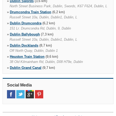
»
Dublin Swords
(3,6 km)
North Street Business Park, Dublin, Swords, K67 F624, Dublin, L
»
Drumcondra Train Station
(6,2 km)
Russell Street 10a, Dublin, Dublin1, Dublin, L
»
Dublin Drumcondra
(6,2 km)
151 Lr. Drumcondra Rd, Dublin, 9, Dublin
»
Dublin Ballybough
(7,3 km)
Russell Street 10a, Dublin, Dublin1, Dublin, L
»
Dublin Docklands
(8,7 km)
Off North Quay, Dublin, Dublin 1
»
Heuston Train Station
(9,6 km)
38 Old Kilmainham Rd, Dublin, D08 H79e, Dublin
»
Dublin Grand Canal
(9,7 km)
South Lotts Road, Dublin 4
»
Dublin Kilmainham
(10,7 km)
39 Old Kilmainham Rd, Dublin, D08 H79e, Dublin
Social Media
»
Dublin South
(10,7 km)
151 157 South Circular Rd, Dublin 8, Dublin, 000000000
»
Dublin West City
(13,4 km)
Kylemore Road, Dublin 12, Dublin, D12 C959, Dublin, L