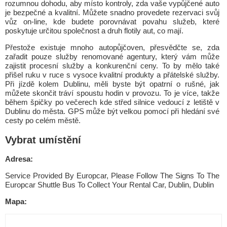
rozumnou dohodu, aby místo kontroly, zda vaše vypůjčené auto
je bezpečné a kvalitní. Můžete snadno provedete rezervaci svůj
vůz on-line, kde budete porovnávat povahu služeb, které
poskytuje určitou společnost a druh flotily aut, co mají.
Přestože existuje mnoho autopůjčoven, přesvědčte se, zda
zařadit pouze služby renomované agentury, který vám může
zajistit procesní služby a konkurenční ceny. To by mělo také
přišel ruku v ruce s vysoce kvalitní produkty a přátelské služby.
Při jízdě kolem Dublinu, měli byste být opatrní o rušné, jak
můžete skončit tráví spoustu hodin v provozu. To je více, takže
během špičky po večerech kde střed silnice vedoucí z letiště v
Dublinu do města. GPS může být velkou pomocí při hledání své
cesty po celém městě.
Vybrat umístění
Adresa:
Service Provided By Europcar, Please Follow The Signs To The
Europcar Shuttle Bus To Collect Your Rental Car, Dublin, Dublin
Mapa: