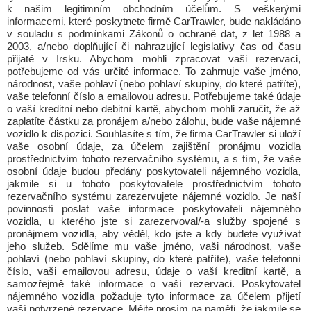
k našim legitimním obchodním účelům. S veškerými
informacemi, které poskytnete firmě CarTrawler, bude nakládáno
v souladu s podmínkami Zákonů o ochraně dat, z let 1988 a
2003, a/nebo doplňující či nahrazující legislativy čas od času
přijaté v Irsku. Abychom mohli zpracovat vaši rezervaci,
potřebujeme od vás určité informace. To zahrnuje vaše jméno,
národnost, vaše pohlaví (nebo pohlaví skupiny, do které patříte),
vaše telefonní číslo a emailovou adresu. Potřebujeme také údaje
o vaší kreditní nebo debitní kartě, abychom mohli zaručit, že až
zaplatíte částku za pronájem a/nebo zálohu, bude vaše nájemné
vozidlo k dispozici. Souhlasíte s tím, že firma CarTrawler si uloží
vaše osobní údaje, za účelem zajištění pronájmu vozidla
prostřednictvím tohoto rezervačního systému, a s tím, že vaše
osobní údaje budou předány poskytovateli nájemného vozidla,
jakmile si u tohoto poskytovatele prostřednictvím tohoto
rezervačního systému zarezervujete nájemné vozidlo. Je naší
povinností poslat vaše informace poskytovateli nájemného
vozidla, u kterého jste si zarezervoval/-a služby spojené s
pronájmem vozidla, aby věděl, kdo jste a kdy budete využívat
jeho služeb. Sdělíme mu vaše jméno, vaši národnost, vaše
pohlaví (nebo pohlaví skupiny, do které patříte), vaše telefonní
číslo, vaši emailovou adresu, údaje o vaší kreditní kartě, a
samozřejmě také informace o vaší rezervaci. Poskytovatel
nájemného vozidla požaduje tyto informace za účelem přijetí
vaší potvrzené rezervace. Mějte prosím na paměti, že jakmile se