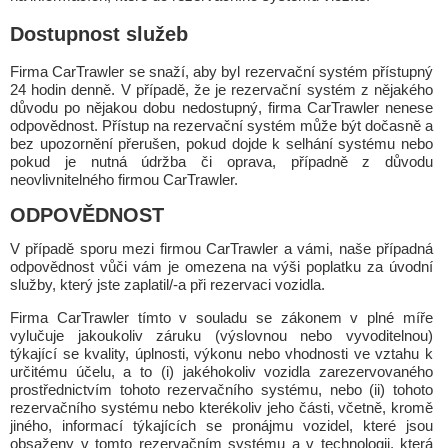
Dostupnost služeb
Firma CarTrawler se snaží, aby byl rezervační systém přístupný
24 hodin denně. V případě, že je rezervační systém z nějakého
důvodu po nějakou dobu nedostupný, firma CarTrawler nenese
odpovědnost. Přístup na rezervační systém může být dočasně a
bez upozornění přerušen, pokud dojde k selhání systému nebo
pokud je nutná údržba či oprava, případně z důvodu
neovlivnitelného firmou CarTrawler.
ODPOVĚDNOST
V případě sporu mezi firmou CarTrawler a vámi, naše případná
odpovědnost vůči vám je omezena na výši poplatku za úvodní
služby, který jste zaplatil/-a při rezervaci vozidla.
Firma CarTrawler tímto v souladu se zákonem v plné míře
vylučuje jakoukoliv záruku (výslovnou nebo vyvoditelnou)
týkající se kvality, úplnosti, výkonu nebo vhodnosti ve vztahu k
určitému účelu, a to (i) jakéhokoliv vozidla zarezervovaného
prostřednictvím tohoto rezervačního systému, nebo (ii) tohoto
rezervačního systému nebo kterékoliv jeho části, včetně, kromě
jiného, informací týkajících se pronájmu vozidel, které jsou
obsaženy v tomto rezervačním systému a v technologii, která