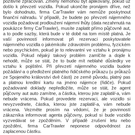
pozitivně zpracován. Změny nemohou být aplikovány, pokud už
došlo k převzetí vozidla. Pokud ukončíte pronájem dříve, než
bylo dohodnuto, firma CarTrawler vám nemůže poskytnout
finanční náhradu. V případě, že budete po převzetí nájemného
vozidla požadovat prodloužení nájemní lhůty (data nezahrnutá na
poukázce firmy CarTrawler), musíte zaplatit přímo půjčovně aut,
a to podle sazby, která bude v té době na tom místě platná. Je
vaší povinností informovat při rezervaci poskytovatele
nájemného vozidla o jakémkoliv zdravotním problému, fyzickém
nebo psychickém, pokud je to relevantní ve vztahu k pronájmu
vozidla. Pokud nějaký takový problém zamlčíte a dojde k
nehodě, může se stát, že to bude mít neblahé důsledky ve
vztahu k pojištění. Při převzetí nájemného vozidla budete
požádán/-a o předložení platného řidičského průkazu (u průkazů
ze Spojeného království dvě části) ze země původu, platný pas
a platnou kreditní kartu na jméno nájemce (řidiče). Pokud
požadované doklady nepředložíte, může se stát, že agent
půjčovny aut auto zamítne, a částka, kterou jste zaplatil/-a, vám
nebude vrácena. Pokud provedete rezervaci, ale vozidlo si
nevyzvednete, částka, kterou jste zaplatil/-a, vám nebude
vrácena. Vezměte prosím na vědomí, že je povinností
zákazníka informovat agenta půjčovny, pokud si bude vozidlo
vyzvedávat se zpožděním. V případě zrušení letu nebo
zpoždění, firma CarTrawler neponese odpovědnost za
zaplacenou částku.