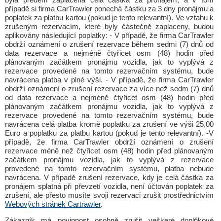
případě si firma CarTrawler ponechá částku za 3 dny pronájmu a
poplatek za platbu kartou (pokud je tento relevantní). Ve vztahu k
zrušeným rezervacím, které byly částečně zaplaceny, budou
aplikovány následující poplatky: - V případě, že firma CarTrawler
obdrží oznámení o zrušení rezervace během sedmi (7) dnů od
data rezervace a nejméně čtyřicet osm (48) hodin před
plánovaným začátkem pronájmu vozidla, jak to vyplývá z
rezervace provedené na tomto rezervačním systému, bude
navrácena platba v plné výši. - V případě, že firma CarTrawler
obdrží oznámení o zrušení rezervace za více než sedm (7) dnů
od data rezervace a nejméně čtyřicet osm (48) hodin před
plánovaným začátkem pronájmu vozidla, jak to vyplývá z
rezervace provedené na tomto rezervačním systému, bude
navrácena celá platba kromě poplatku za zrušení ve výši 25,00
Euro a poplatku za platbu kartou (pokud je tento relevantní). -V
případě, že firma CarTrawler obdrží oznámení o zrušení
rezervace méně než čtyřicet osm (48) hodin před plánovaným
začátkem pronájmu vozidla, jak to vyplývá z rezervace
provedené na tomto rezervačním systému, platba nebude
navrácena. V případě zrušení rezervace, kdy je celá částka za
pronájem splatná při převzetí vozidla, není účtován poplatek za
zrušení, ale přesto musíte svoji rezervaci zrušit prostřednictvím
Webových stránek Cartrawler
.
Zákazník má povinnost osobně zrušit veškeré doplňkové