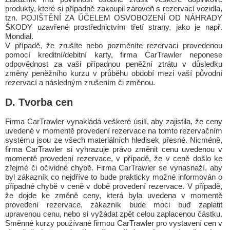
produkty, které si případně zakoupil zároveň s rezervací vozidla,
tzn. POJIŠTĚNÍ ZA ÚČELEM OSVOBOZENÍ OD NÁHRADY
ŠKODY uzavřené prostřednictvím třetí strany, jako je např.
Mondial.
V případě, že zrušíte nebo pozměníte rezervaci provedenou
pomocí kreditní/debitní karty, firma CarTrawler neponese
odpovědnost za vaši případnou peněžní ztrátu v důsledku
změny peněžního kurzu v průběhu období mezi vaší původní
rezervací a následným zrušením či změnou.
D. Tvorba cen
Firma CarTrawler vynakládá veškeré úsilí, aby zajistila, že ceny
uvedené v momentě provedení rezervace na tomto rezervačním
systému jsou ze všech materiálních hledisek přesné. Nicméně,
firma CarTrawler si vyhrazuje právo změnit cenu uvedenou v
momentě provedení rezervace, v případě, že v ceně došlo ke
zřejmé či očividné chybě. Firma CarTrawler se vynasnaží, aby
byl zákazník co nejdříve to bude prakticky možné informován o
případné chybě v ceně v době provedení rezervace. V případě,
že dojde ke změně ceny, která byla uvedena v momentě
provedení rezervace, zákazník bude moci buď zaplatit
upravenou cenu, nebo si vyžádat zpět celou zaplacenou částku.
Směnné kurzy používané firmou CarTrawler pro vystavení cen v