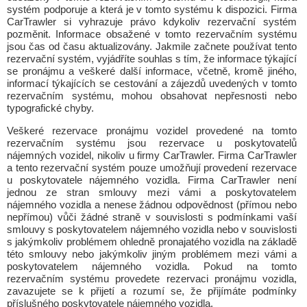
systém podporuje a která je v tomto systému k dispozici. Firma
CarTrawler si vyhrazuje právo kdykoliv rezervační systém
pozměnit. Informace obsažené v tomto rezervačním systému
jsou čas od času aktualizovány. Jakmile začnete používat tento
rezervační systém, vyjádříte souhlas s tím, že informace týkající
se pronájmu a veškeré další informace, včetně, kromě jiného,
informací týkajících se cestování a zájezdů uvedených v tomto
rezervačním systému, mohou obsahovat nepřesnosti nebo
typografické chyby.
Veškeré rezervace pronájmu vozidel provedené na tomto
rezervačním systému jsou rezervace u poskytovatelů
nájemných vozidel, nikoliv u firmy CarTrawler. Firma CarTrawler
a tento rezervační systém pouze umožňují provedení rezervace
u poskytovatele nájemného vozidla. Firma CarTrawler není
jednou ze stran smlouvy mezi vámi a poskytovatelem
nájemného vozidla a nenese žádnou odpovědnost (přímou nebo
nepřímou) vůči žádné straně v souvislosti s podmínkami vaší
smlouvy s poskytovatelem nájemného vozidla nebo v souvislosti
s jakýmkoliv problémem ohledně pronajatého vozidla na základě
této smlouvy nebo jakýmkoliv jiným problémem mezi vámi a
poskytovatelem nájemného vozidla. Pokud na tomto
rezervačním systému provedete rezervaci pronájmu vozidla,
zavazujete se k přijetí a rozumí se, že přijímáte podmínky
příslušného poskytovatele nájemného vozidla.