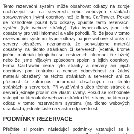
Tento rezervační systém může obsahovat odkazy na zdroje
nacházející se na serverech nebo webových stránkách
spravovaných jinými operátory než je firma CarTrawler. Pokud
se rozhodnete použít tyto odkazy, opustíte tento rezervační
systém (tyto webové stránky). Tyto hyper-odkazy jsou zde
obsaženy pro vaši informaci a vaše pohodlí. To, že jsou v tomto
rezervačním systému hyper-odkazy na jiné webové stránky či
servery obsaženy, neznamená, že schvalujeme materiál
obsažený na těchto stránkách či serverech (včetně, kromě
jiného, materiálu týkajícího se cestovních informací či služeb)
nebo že jsme nějakým způsobem spojeni s jejich operátory.
Firma CarTrawler nemá tyto stránky a servery ani jejich
operátory pod kontrolou a nenese odpovědnost za žádný
materiál obsažený na těchto stránkách a serverech ani za
přesnost či zákonnost informací obsažených na těchto
stránkách a serverech. Při využívání služeb těchto stránek a
serverů jednejte prosím dle vlastní úvahy. Pokud se rozhodnete
vstoupit na kteroukoliv webovou stránku třetí strany, na kterou je
odkaz v tomto rezervačním systému (na těchto webových
stránkách), jednáte čistě na vlastní odpovědnost.
PODMÍNKY REZERVACE
Přečtěte si prosím následující podmínky vztahující se k