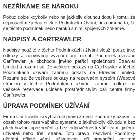
NEZŘÍKÁME SE NÁROKU
Pokud dojde kdykoliv nebo na jakkoliv dlouhou dobu k tomu, že
neprosadíme jednu či více Podmínek užívání, neznamená to, že
se těchto podmínek nebo nároků s nimi spojených zříkáme.
NADPISY A CARTRAWLER
Nadpisy použité v těchto Podmínkách užívání slouží pouze jako
odkazy a neovlivňují význam ani rozsah Podmínek užívání.
CarTrawler je obchodní jméno patřící společnosti Etrawler
Limited a rozumí se, že veškeré odkazy na CarTrawler v těchto
Podmínkách užívání zahrnují odkazy na Etrawler Limited.
Rozumí se, že veškeré odkazy na rezervační systém (Webové
stránky) v těchto Podmínkách užívání zahrnují odkaz na
veškeré rezervace učiněné prostřednictvím call centra firmy
CarTrawler.
ÚPRAVA PODMÍNEK UŽÍVÁNÍ
Firma CarTrawler si vyhrazuje právo změnit Podmínky užívání a
obsah tohoto rezervačního systému z jakéhokoliv důvodu a bez
předchozího upozornění a bez odpovědnosti vůči vám, jinému
uživateli nebo třetí straně. Toto právo neovlivní Podmínky
užívání přijaté vámi, uživatelem, při provádění legitimní