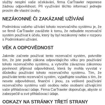
služby nesplní vaše očekávání, firma CarTrawler neponese
žádnou odpovědnost. Při využívání těchto informací jednejte
prosím dle vlastní úvahy.
NEZÁKONNÉ ČI ZAKÁZANÉ UŽÍVÁNÍ
Podmínkou vašeho užívání tohoto rezervačního systému je, že
se firmě CarTrawler zavážete k tomu, že nebudete rezervační
systém používat k účelu, který by byl nezákonný nebo v rozporu
s Podmínkami užívání.
VĚK A ODPOVĚDNOST
Jakmile začnete používat tento rezervační systém, potvrdíte
tím, že jste podle zákona odpovídajícího věku pro používání
tohoto rezervačního systému, a vytvoříte závaznou zákonnou
povinnost přijmout odpovědnost, která by mohla vyvstat v
důsledku používání tohoto rezervačního systému. Tím, že
používáte tento rezervační systém, vyjadřujete souhlas s tím, že
nesete odpovědnost, finanční i jinou, za veškeré používání
rezervačního systému vaší osobou nebo osobami užívajícími
vaše přihlašovací údaje. Firma CarTrawler doporučuje, abyste si
zabezpečil/-a své přihlašovací údaje.
ODKAZY NA STRÁNKY TŘETÍ STRANY