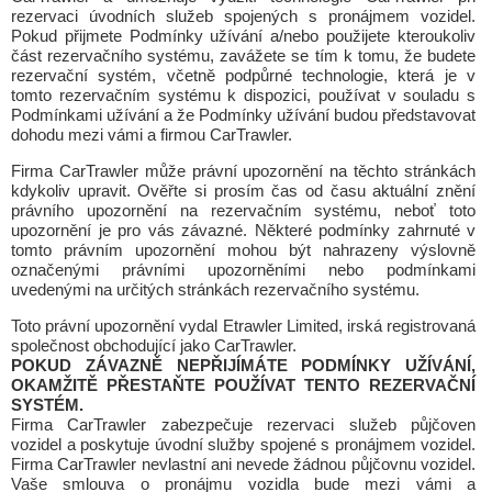
rezervaci úvodních služeb spojených s pronájmem vozidel.
Pokud přijmete Podmínky užívání a/nebo použijete kteroukoliv
část rezervačního systému, zavážete se tím k tomu, že budete
rezervační systém, včetně podpůrné technologie, která je v
tomto rezervačním systému k dispozici, používat v souladu s
Podmínkami užívání a že Podmínky užívání budou představovat
dohodu mezi vámi a firmou CarTrawler.
Firma CarTrawler může právní upozornění na těchto stránkách
kdykoliv upravit. Ověřte si prosím čas od času aktuální znění
právního upozornění na rezervačním systému, neboť toto
upozornění je pro vás závazné. Některé podmínky zahrnuté v
tomto právním upozornění mohou být nahrazeny výslovně
označenými právními upozorněními nebo podmínkami
uvedenými na určitých stránkách rezervačního systému.
Toto právní upozornění vydal Etrawler Limited, irská registrovaná
společnost obchodující jako CarTrawler.
POKUD ZÁVAZNĚ NEPŘIJÍMÁTE PODMÍNKY UŽÍVÁNÍ,
OKAMŽITĚ PŘESTAŇTE POUŽÍVAT TENTO REZERVAČNÍ
SYSTÉM.
Firma CarTrawler zabezpečuje rezervaci služeb půjčoven
vozidel a poskytuje úvodní služby spojené s pronájmem vozidel.
Firma CarTrawler nevlastní ani nevede žádnou půjčovnu vozidel.
Vaše smlouva o pronájmu vozidla bude mezi vámi a