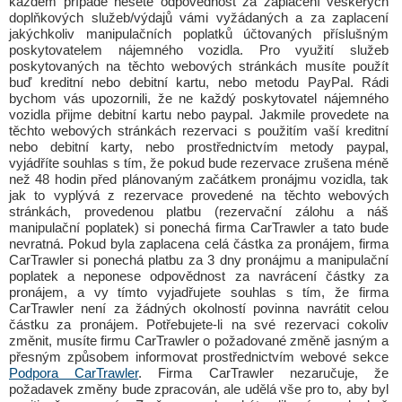
každém případě nesete odpovědnost za zaplacení veškerých
doplňkových služeb/výdajů vámi vyžádaných a za zaplacení
jakýchkoliv manipulačních poplatků účtovaných příslušným
poskytovatelem nájemného vozidla. Pro využití služeb
poskytovaných na těchto webových stránkách musíte použít
buď kreditní nebo debitní kartu, nebo metodu PayPal. Rádi
bychom vás upozornili, že ne každý poskytovatel nájemného
vozidla přijme debitní kartu nebo paypal. Jakmile provedete na
těchto webových stránkách rezervaci s použitím vaší kreditní
nebo debitní karty, nebo prostřednictvím metody paypal,
vyjádříte souhlas s tím, že pokud bude rezervace zrušena méně
než 48 hodin před plánovaným začátkem pronájmu vozidla, tak
jak to vyplývá z rezervace provedené na těchto webových
stránkách, provedenou platbu (rezervační zálohu a náš
manipulační poplatek) si ponechá firma CarTrawler a tato bude
nevratná. Pokud byla zaplacena celá částka za pronájem, firma
CarTrawler si ponechá platbu za 3 dny pronájmu a manipulační
poplatek a neponese odpovědnost za navrácení částky za
pronájem, a vy tímto vyjadřujete souhlas s tím, že firma
CarTrawler není za žádných okolností povinna navrátit celou
částku za pronájem. Potřebujete-li na své rezervaci cokoliv
změnit, musíte firmu CarTrawler o požadované změně jasným a
přesným způsobem informovat prostřednictvím webové sekce
Podpora CarTrawler
. Firma CarTrawler nezaručuje, že
požadavek změny bude zpracován, ale udělá vše pro to, aby byl