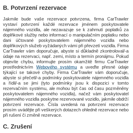
B. Potvrzení rezervace
Jakmile bude vaše rezervace potvrzena, firma CarTrawler
vystaví potvrzení každé rezervace jménem poskytovatele
nájemného vozidla, ale nezavazuje se k zahrnutí poplatků za
doplňkové služby nebo informací o manipulačním poplatku nebo
dani účtované poskytovatelem nájemného vozidla nebo
doplňkových služeb vyžádaných vámi při převzetí vozidla. Firma
CarTrawler vám doporučuje, abyste si důkladně zkontroloval/-a
údaje na rezervaci, např. zemi, místo a termín pronájmu. Pokud
objevíte chybu, informujte prosím okamžitě firmu CarTrawler
prostřednictvím
Webového systému
a uveďte přesné údaje
týkající se takové chyby. Firma CarTrawler vám doporučuje,
abyste si přečetl/-a podmínky poskytovatele nájemného vozidla
a řídil/-a se jimi (tyto podmínky jsou k dispozici v tomto
rezervačním systému, ale mohou být čas od času pozměněny
poskytovatelem nájemného vozidla), načež vám poskytovatel
nájemného vozidla poskytne rezervované vozidlo, jakmile obdrží
potvrzení rezervace. Čísla uvedená na potvrzení rezervace
prosím uvádějte při veškerých dotazech ohledně rezervace nebo
při rušení či změně rezervace.
C. Zrušení