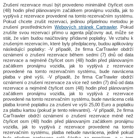
Zrušení rezervace musí být provedeno minimálně čtyřicet osm
(48) hodin před plánovaným začátkem pronájmu vozidla, jak to
vyplývá z rezervace provedené na tomto rezervačním systému.
Pokud chcete zrušit rezervaci, jedinou přijatelnou metodou je
zrušení prostřednictvím
Webových stránek Cartrawler
. Pokud
zrušíte svou rezervaci přímo u agenta půjčovny aut, může se
stát, že vám budou naúčtovány přídavné poplatky. Ve vztahu k
zrušeným rezervacím, které byly předplaceny, budou aplikovány
následující poplatky: -V případě, že firma CarTrawler obdrží
oznámení o zrušení rezervace během sedmi (7) dnů od data
rezervace a nejméně čtyřicet osm (48) hodin před plánovaným
začátkem pronájmu vozidla, jak to vyplývá z rezervace
provedené na tomto rezervačním systému, bude navrácena
platba v plné výši. -V případě, že firma CarTrawler obdrží
oznámení o zrušení rezervace za více než sedm (7) dnů od data
rezervace a nejméně čtyřicet osm (48) hodin před plánovaným
začátkem pronájmu vozidla, jak to vyplývá z rezervace
provedené na tomto rezervačním systému, bude navrácena celá
platba kromě poplatku za zrušení ve výši 25,00 Euro a poplatku
za platbu kartou (pokud je tento relevantní). -V případě, že firma
CarTrawler obdrží oznámení o zrušení rezervace méně než
čtyřicet osm (48) hodin před plánovaným začátkem pronájmu
vozidla, jak to vyplývá z rezervace provedené na tomto
rezervačním systému, platba nebude navrácena, jedině pokud
byla předem zaplacena celá částka za pronájem, a v tom