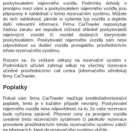
poskytovatelem nájemného vozidla. Podmínky dohody o
pronájmu mezi vámi a poskytovatelem nájemného vozidla jsou
připraveny k nahlédnutí v tomto rezervačním systému. Můžete
do nich nahlédnout, jakmile si vyberete typ vozidla a doplníte
další relevantní informace. Firma CarTrawler neposkytuje
žádnou záruku ani nepodává stížnosti ohledně poskytovatelů
nájemných vozidel či vozidel dodaných kterýmkoliv
poskytovatelem. Poskytovatel nájemného vozidla sám nese
odpovědnost za dodání vozidla pronajatého prostřednictvím
tohoto rezervačního systému.
Rozumí se, že veškeré odkazy na rezervační systém v
Podmínkách užívání zahrnují odkaz na všechny rezervace
učiněné prostřednictvím call centra (informačního střediska)
firmy CarTrawler.
Poplatky
Pokud vám firma CarTrawler naúčtuje kreditní/administrační
poplatek, tento je v každém případě nevratný. Poskytovatel
nájemného vozidla nese odpovědnost za to, že vaše rezervace
bude vyřízena správně. Přesnost ceny za pronájem vozidla
uvedené tímto rezervačním systémem či jakékoliv rezervace
provedené prostřednictvím tohoto rezervačního systému záleží
na informacích, které do rezervačního systému vložíte.