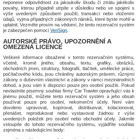
neponese odpovědnost za jakoukoliv škodu či ztrátu jakékoliv
povahy, kterou případně utrpíte v důsledku nebo ve spojení s
výše uvedeným způsobem použití, transakcí nebo vložením
údajů, vyjma případných zákonných nároků, které byste mohl/-a
uplatnit. Vezměte prosím na vědomí, že tento rezervační systém
je zabezpečen pomocí
VeriSign
.
AUTORSKÉ PRÁVO, UPOZORNĚNÍ A
OMEZENÁ LICENCE
Veškeré informace obsažené v tomto rezervačním systému,
včetně, kromě jiného, obsahu, textu, grafiky, obrázků,
obchodních jmen, struktury, fotografií, tlačítek, umělecké práce,
počítačového kódu, jsou chráněny autorským právem, různými
zákony o duševním vlastnictví a zákony v rámci mezinárodních
dohod, a jsou vám k dispozici pouze pro osobní použití. Pokud
nevlastníte písemný souhlas firmy Car Trawler opravňující vás k
jinému použití, můžete tento rezervační systém a jeho obsah
používat pouze pro osobní, nekomerční účely. Není vám
dovoleno upravovat, kopírovat, distribuovat, kolacionovat,
přenášet, reprodukovat nebo vystavovat žádnou z výše
uvedených položek pro osobní nebo obchodní účely. Jakmile
vstoupíte do tohoto rezervačního systému, vyjádříte souhlas
zejména s následujícími body: