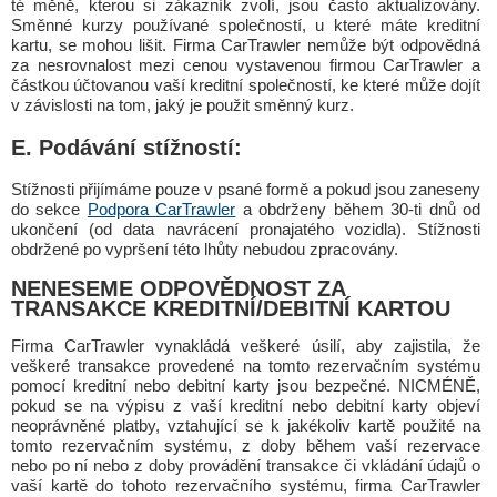
té měně, kterou si zákazník zvolí, jsou často aktualizovány.
Směnné kurzy používané společností, u které máte kreditní
kartu, se mohou lišit. Firma CarTrawler nemůže být odpovědná
za nesrovnalost mezi cenou vystavenou firmou CarTrawler a
částkou účtovanou vaší kreditní společností, ke které může dojít
v závislosti na tom, jaký je použit směnný kurz.
E. Podávání stížností:
Stížnosti přijímáme pouze v psané formě a pokud jsou zaneseny
do sekce
Podpora CarTrawler
a obdrženy během 30-ti dnů od
ukončení (od data navrácení pronajatého vozidla). Stížnosti
obdržené po vypršení této lhůty nebudou zpracovány.
NENESEME ODPOVĚDNOST ZA
TRANSAKCE KREDITNÍ/DEBITNÍ KARTOU
Firma CarTrawler vynakládá veškeré úsilí, aby zajistila, že
veškeré transakce provedené na tomto rezervačním systému
pomocí kreditní nebo debitní karty jsou bezpečné. NICMÉNĚ,
pokud se na výpisu z vaší kreditní nebo debitní karty objeví
neoprávněné platby, vztahující se k jakékoliv kartě použité na
tomto rezervačním systému, z doby během vaší rezervace
nebo po ní nebo z doby provádění transakce či vkládání údajů o
vaší kartě do tohoto rezervačního systému, firma CarTrawler