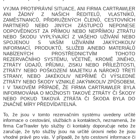
VYJMA PROTIPRÁVNÍ SITUACE, ANI FIRMA CARTRAWLER
ANI ŽÁDNÝ Z NAŠICH ŘEDITELŮ, VLASTNÍKŮ,
ZAMĚSTNANCŮ, PŘIDRUŽENÝCH ČLENŮ, CESTOVNÍCH
PARTNERŮ NEBO JINÝCH ZÁSTUPCŮ NEPONESE
ODPOVĚDNOST ZA PŘÍMOU NEBO NEPŘÍMOU ZTRÁTU
NEBO ŠKODU VYPLÝVAJÍCÍ Z VAŠEHO UŽÍVÁNÍ NEBO
SPOJENOU S VAŠÍM UŽÍVÁNÍM JAKÝCHKOLIV
INFORMACÍ, PRODUKTŮ, SLUŽEB A/NEBO MATERIÁLŮ
NABÍZENÝCH PROSTŘEDNICTVÍM TOHOTO
REZERVAČNÍHO SYSTÉMU, VČETNĚ, KROMĚ JINÉHO,
ZTRÁTY ÚDAJŮ, PŘÍJMU, ZISKU NEBO PŘÍLEŽITOSTI,
ZTRÁTY NEBO POŠKOZENÍ MAJETKU A NÁROKŮ TŘETÍ
STRANY, NEBO JAKÉKOLIV NEPŘÍMÉ ČI VÝSLEDNÉ
ZTRÁTY NEBO ŠKODY VZNIKLÉ JAKÝMKOLIV ZPŮSOBEM,
I V TAKOVÉM PŘÍPADĚ, ŽE FIRMA CARTRAWLER BYLA
INFORMOVÁNA O MOŽNOSTI TAKOVÉ ZTRÁTY ČI ŠKODY
NEBO POKUD TAKOVÁ ZTRÁTA ČI ŠKODA BYLA DO
ZNAČNÉ MÍRY PŘEDVÍDATELNÁ.
To, že jsou v tomto rezervačním systému uvedeny určité
informace o cestování, službách a kontaktech, neznamená, že
firma CarTrawler tyto služby či kontakty doporučuje nebo že
zaručuje, že tyto služby jsou na určité úrovni nebo že jsou
vhodné právě pro vás. V případě, že tyto cestovní informace či