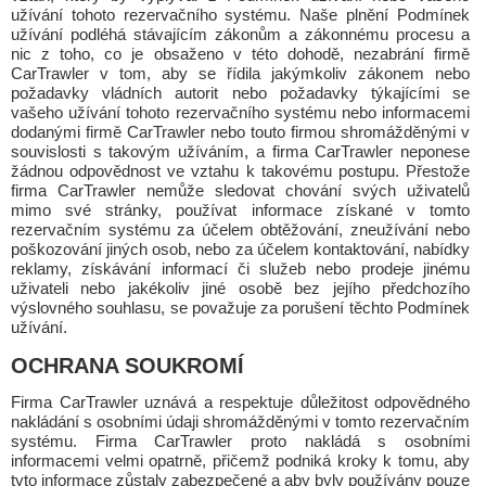
užívání tohoto rezervačního systému. Naše plnění Podmínek
užívání podléhá stávajícím zákonům a zákonnému procesu a
nic z toho, co je obsaženo v této dohodě, nezabrání firmě
CarTrawler v tom, aby se řídila jakýmkoliv zákonem nebo
požadavky vládních autorit nebo požadavky týkajícími se
vašeho užívání tohoto rezervačního systému nebo informacemi
dodanými firmě CarTrawler nebo touto firmou shromážděnými v
souvislosti s takovým užíváním, a firma CarTrawler neponese
žádnou odpovědnost ve vztahu k takovému postupu. Přestože
firma CarTrawler nemůže sledovat chování svých uživatelů
mimo své stránky, používat informace získané v tomto
rezervačním systému za účelem obtěžování, zneužívání nebo
poškozování jiných osob, nebo za účelem kontaktování, nabídky
reklamy, získávání informací či služeb nebo prodeje jinému
uživateli nebo jakékoliv jiné osobě bez jejího předchozího
výslovného souhlasu, se považuje za porušení těchto Podmínek
užívání.
OCHRANA SOUKROMÍ
Firma CarTrawler uznává a respektuje důležitost odpovědného
nakládání s osobními údaji shromážděnými v tomto rezervačním
systému. Firma CarTrawler proto nakládá s osobními
informacemi velmi opatrně, přičemž podniká kroky k tomu, aby
tyto informace zůstaly zabezpečené a aby byly používány pouze