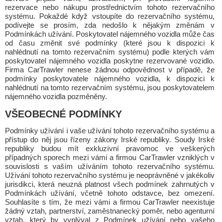
rezervace nebo nákupu prostřednictvím tohoto rezervačního
systému. Pokaždé když vstoupíte do rezervačního systému,
podívejte se prosím, zda nedošlo k nějakým změnám v
Podmínkách užívání. Poskytovatel nájemného vozidla může čas
od času změnit své podmínky (které jsou k dispozici k
nahlédnutí na tomto rezervačním systému) podle kterých vám
poskytovatel nájemného vozidla poskytne rezervované vozidlo.
Firma CarTrawler nenese žádnou odpovědnost v případě, že
podmínky poskytovatele nájemného vozidla, k dispozici k
nahlédnutí na tomto rezervačním systému, jsou poskytovatelem
nájemného vozidla pozměněny.
VŠEOBECNÉ PODMÍNKY
Podmínky užívání i vaše užívání tohoto rezervačního systému a
přístup do něj jsou řízeny zákony Irské republiky. Soudy Irské
republiky budou mít exkluzívní pravomoc ve veškerých
případných sporech mezi vámi a firmou CarTrawler vzniklých v
souvislosti s vaším užíváním tohoto rezervačního systému.
Užívání tohoto rezervačního systému je neoprávněné v jakékoliv
jurisdikci, která neuzná platnost všech podmínek zahrnutých v
Podmínkách užívání, včetně tohoto odstavce, bez omezení.
Souhlasíte s tím, že mezi vámi a firmou CarTrawler neexistuje
žádný vztah, partnerství, zaměstnanecký poměr, nebo agenturní
vztah, který by vyplýval z Podmínek užívání nebo vašeho