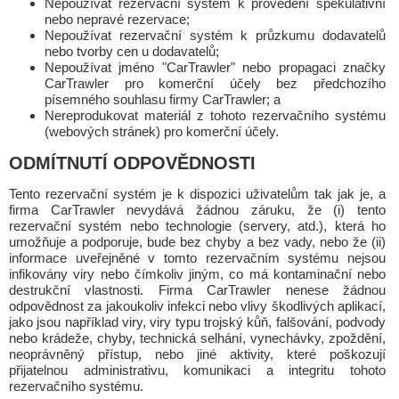
Nepoužívat rezervační systém k provedení spekulativní
nebo nepravé rezervace;
Nepoužívat rezervační systém k průzkumu dodavatelů
nebo tvorby cen u dodavatelů;
Nepoužívat jméno "CarTrawler" nebo propagaci značky
CarTrawler pro komerční účely bez předchozího
písemného souhlasu firmy CarTrawler; a
Nereprodukovat materiál z tohoto rezervačního systému
(webových stránek) pro komerční účely.
ODMÍTNUTÍ ODPOVĚDNOSTI
Tento rezervační systém je k dispozici uživatelům tak jak je, a
firma CarTrawler nevydává žádnou záruku, že (i) tento
rezervační systém nebo technologie (servery, atd.), která ho
umožňuje a podporuje, bude bez chyby a bez vady, nebo že (ii)
informace uveřejněné v tomto rezervačním systému nejsou
infikovány viry nebo čímkoliv jiným, co má kontaminační nebo
destrukční vlastnosti. Firma CarTrawler nenese žádnou
odpovědnost za jakoukoliv infekci nebo vlivy škodlivých aplikací,
jako jsou například viry, viry typu trojský kůň, falšování, podvody
nebo krádeže, chyby, technická selhání, vynechávky, zpoždění,
neoprávněný přístup, nebo jiné aktivity, které poškozují
přijatelnou administrativu, komunikaci a integritu tohoto
rezervačního systému.