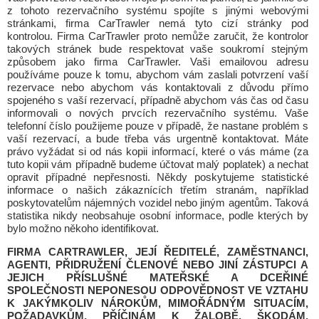
z tohoto rezervačního systému spojíte s jinými webovými
stránkami, firma CarTrawler nemá tyto cizí stránky pod
kontrolou. Firma CarTrawler proto nemůže zaručit, že kontrolor
takových stránek bude respektovat vaše soukromí stejným
způsobem jako firma CarTrawler. Vaši emailovou adresu
používáme pouze k tomu, abychom vám zaslali potvrzení vaší
rezervace nebo abychom vás kontaktovali z důvodu přímo
spojeného s vaší rezervací, případně abychom vás čas od času
informovali o nových prvcích rezervačního systému. Vaše
telefonní číslo použijeme pouze v případě, že nastane problém s
vaší rezervací, a bude třeba vás urgentně kontaktovat. Máte
právo vyžádat si od nás kopii informací, které o vás máme (za
tuto kopii vám případně budeme účtovat malý poplatek) a nechat
opravit případné nepřesnosti. Někdy poskytujeme statistické
informace o našich zákaznících třetím stranám, například
poskytovatelům nájemných vozidel nebo jiným agentům. Taková
statistika nikdy neobsahuje osobní informace, podle kterých by
bylo možno někoho identifikovat.
FIRMA CARTRAWLER, JEJÍ ŘEDITELÉ, ZAMĚSTNANCI,
AGENTI, PŘIDRUŽENÍ ČLENOVÉ NEBO JINÍ ZÁSTUPCI A
JEJICH PŘÍSLUŠNÉ MATEŘSKÉ A DCEŘINÉ
SPOLEČNOSTI NEPONESOU ODPOVĚDNOST VE VZTAHU
K JAKÝMKOLIV NÁROKŮM, MIMOŘÁDNÝM SITUACÍM,
POŽADAVKŮM, PŘÍČINÁM K ŽALOBĚ, ŠKODÁM,