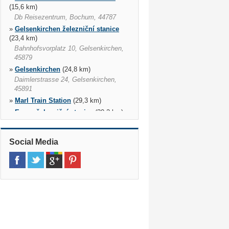
(15,6 km)
Db Reisezentrum, Bochum, 44787
»
Gelsenkirchen železniční stanice
(23,4 km)
Bahnhofsvorplatz 10, Gelsenkirchen,
45879
»
Gelsenkirchen
(24,8 km)
Daimlerstrasse 24, Gelsenkirchen,
45891
»
Marl Train Station
(29,3 km)
»
Essen železniční stanice
(30,2 km)
Freiheit 3, Essen, 45127
»
Essen
(30,4 km)
Social Media
Ostfeldstr. 9, Essen, 45127
»
Hamm železniční stanice
(31,7 km)
Willy Brandt Platz 1 B Reisezentrum,
Hamm, 59065
»
Lüdenscheid
(35,4 km)
Heedfelder Strasse 98, Luedenscheid,
58509
»
Duisburg
(43,9 km)
Duisburg, 47051