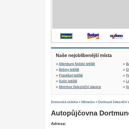
Naše nejoblíbenější místa
»
»
Altenburg Nobitz letiště
B
»
»
Brémy letiště
D
»
»
Frankfurt letiště
F
»
»
Kolín letiště
L
»
»
Mnichov železniční stanice
N
Domovská stránka
»
Německo
»
Dortmund železniční 
Autopůjčovna Dortmund
Adresa: