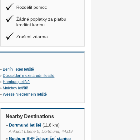
Rozdělit pomoc
Žádné poplatky za platbu
kreditní kartou
Zrušení zdarma
»
Berlín Tegel letiště
»
Düsseldorf mezinárodní letiště
»
Hamburg letiště
»
Mnichov letiště
»
Weeze Niederrhein letiště
Nearby Destinations
»
Dortmund letiště
(11,8 km)
Ankunft Ebene 0, Dortmund, 44319
»
Bochum BHF železniční stanice