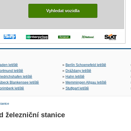
Vyhledat vozidla
»
aden letiště
Berlín Schoenefeld letiště
»
ortmund letiště
Dráždany letiště
»
riedrichshafen letiště
Hahn letiště
»
übeck Blankensee letiště
Memmingen Allgau letiště
»
orimberk letiště
Stuttgart letiště
stanice
 železniční stanice