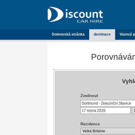
Domovská stránka
destinace
Vozový p
Porovnávám
Vyhl
Zvednout
Rezidence