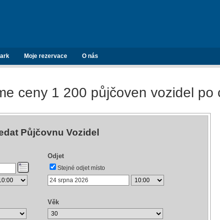
ark
Moje rezervace
O nás
e ceny 1 200 půjčoven vozidel po 
edat Půjčovnu Vozidel
Odjet
Stejné odjet místo
Věk