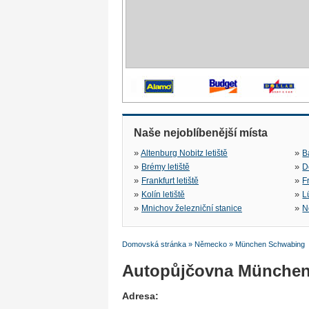
Naše nejoblíbenější místa
»
»
Altenburg Nobitz letiště
B
»
»
Brémy letiště
D
»
»
Frankfurt letiště
F
»
»
Kolín letiště
L
»
»
Mnichov železniční stanice
N
Domovská stránka
»
Německo
»
München Schwabing
Autopůjčovna Münche
Adresa: