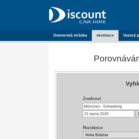
Domovská stránka
destinace
Vozový p
Porovnávám
Vyhl
Zvednout
Rezidence