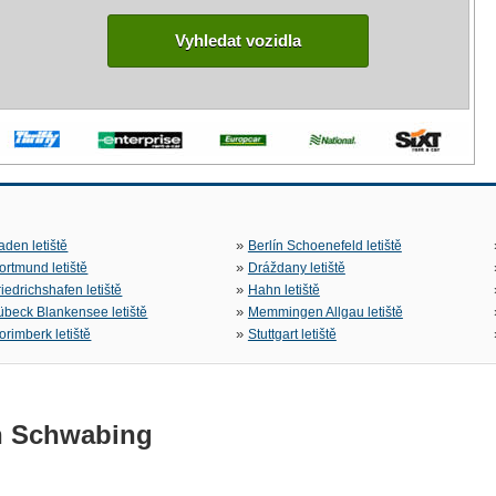
Vyhledat vozidla
»
aden letiště
Berlín Schoenefeld letiště
»
ortmund letiště
Dráždany letiště
»
riedrichshafen letiště
Hahn letiště
»
übeck Blankensee letiště
Memmingen Allgau letiště
»
orimberk letiště
Stuttgart letiště
n Schwabing