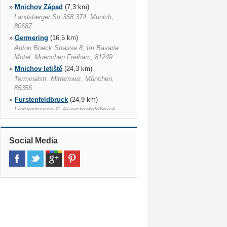
»
Mnichov Západ
(7,3 km)
Landsberger Str 368 374, Munich,
80687
»
Germering
(16,5 km)
Anton Boeck Strasse 8, Im Bavaria
Motel, Muenchen Freiham, 81249
»
Mnichov letiště
(24,3 km)
Terminalstr. Mitte/mwz, München,
85356
»
Furstenfeldbruck
(24,9 km)
Liebigstrasse 6, Fuerstenfeldbruck,
82256
»
Starnberg
(28,3 km)
Social Media
Enzianstrasse 2, Starnberg, 82319
»
Grafing
(31,5 km)
Muenchener Strasse 30, Muenchener
Strasse 30, Grafing, 85567
»
Geretsried
(34,1 km)
Jeschkenstrasse 20, Geretsried,
82538
»
Holzkirchen
(34,7 km)
Industrie Str 1, Holzkirchen, 83607