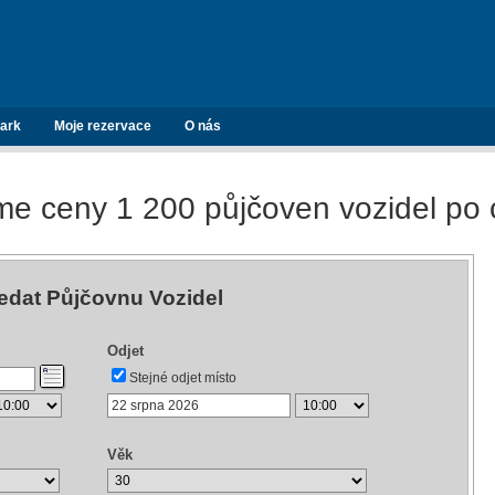
ark
Moje rezervace
O nás
e ceny 1 200 půjčoven vozidel po 
edat Půjčovnu Vozidel
Odjet
Stejné odjet místo
Věk