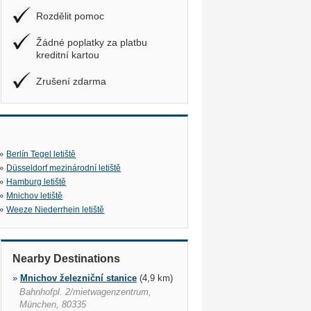
Rozdělit pomoc
Žádné poplatky za platbu
kreditní kartou
Zrušení zdarma
»
Berlín Tegel letiště
»
Düsseldorf mezinárodní letiště
»
Hamburg letiště
»
Mnichov letiště
»
Weeze Niederrhein letiště
Nearby Destinations
»
Mnichov železniční stanice
(4,9 km)
Bahnhofpl. 2/mietwagenzentrum,
München, 80335