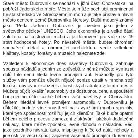
Staré město Dubrovník se nachází v jižní části Chorvatska, na
pobřeží Jaderského moře. Město se může pochlubit prominentní
turista středisko ve Středozemním moři a je také přístav a hlavní
město centrem země Dubrovníku Neretvy. Další moudrý známý
jako "Perla Jadranu" Dubrovník je uveden jako jeden z
světového dědictví UNESCO. Jeho ekonomika je z velké části
založena na cestovním ruchu a je domovem pro více než 45
start hodnocené hotely. Po návštěvě města, budete ohromeni
sochařské detail a ohromující architekturu vedle velkolepé
kláštery, kostely, fontány a muzeích naleznete zde.
Vzhledem k ekonomice dnes návštěvy Dubrovníku zahrnuje
spoustu nákladů a jedním ze způsobů, v němž můžete vymazat
dolů tuto cenu hledá levné pronájem aut. Rozhodly pro tyto
služby vám pomůže ušetřit nějaké peníze utratit v mnoha stojí
luxusní ubytovací zařízení a turistických atrakcí v tomto městě.
Můžete půjčit kvalitní automobily za dostupnou cenu a spouštění
bankovního účtu suché během vaší návštěvy v Chorvatsku.
Během hledání levné pronájem automobilu v Dubrovníku je
důležité, budete více soustředit na s využitím mnoha speciály,
které tyto společnosti rozšiřují jejich klientům. Také buďte opatrní
během celého procesu zamezení získávání jakékoli dodatečné
náklady, které může zpočátku levné dohodu o nákladné. Věci
jako pozdního návratu auto, misplaying klíče od auta, nehody a
jiné ošklivé věci ukončit zapáření vaše auto pronájem zkušenosti