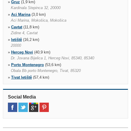
»
Gruz
(1,9 km)
Kardinala Stepinca 32, 20000
»
Aci Marina
(3,0 km)
Aci Marina, Mokošica, Mokošica
»
Cavtat
(11,8 km)
Zidine 4, Cavtat
»
letiště
(16,2 km)
20000
»
Herceg Novi
(40,9 km)
Dr. Jovana Bijelica 1, Herceg Novi, 85340, 85340
»
Porto Montenegro
(53,6 km)
Obala Bb porto Montenegro, Tivat, 85320
»
Tivat letiště
(57,4 km)
Airport Terminal, Tivat, 85320
»
Budva
(72,6 km)
Jadranski Put Bb 85360, Budva, 85310
Social Media