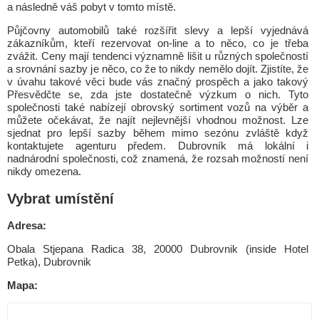
a následně váš pobyt v tomto místě.
Půjčovny automobilů také rozšířit slevy a lepší vyjednává
zákazníkům, kteří rezervovat on-line a to něco, co je třeba
zvážit. Ceny mají tendenci významně lišit u různých společností
a srovnání sazby je něco, co že to nikdy nemělo dojít. Zjistíte, že
v úvahu takové věci bude vás značný prospěch a jako takový
Přesvědčte se, zda jste dostatečně výzkum o nich. Tyto
společnosti také nabízejí obrovský sortiment vozů na výběr a
můžete očekávat, že najít nejlevnější vhodnou možnost. Lze
sjednat pro lepší sazby během mimo sezónu zvláště když
kontaktujete agenturu předem. Dubrovník má lokální i
nadnárodní společnosti, což znamená, že rozsah možností není
nikdy omezena.
Vybrat umístění
Adresa:
Obala Stjepana Radica 38, 20000 Dubrovnik (inside Hotel
Petka), Dubrovnik
Mapa: