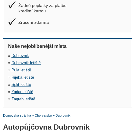
Žádné poplatky za platbu
kreditní kartou
Zrušení zdarma
Naše nejoblíbenější místa
»
Dubrovnik
»
Dubrovnik letiště
»
Pula letiště
»
Rijeka letiště
»
Split letiště
»
Zadar letiště
»
Zagreb letiště
Domovská stránka
»
Chorvatsko
»
Dubrovnik
Autopůjčovna Dubrovnik