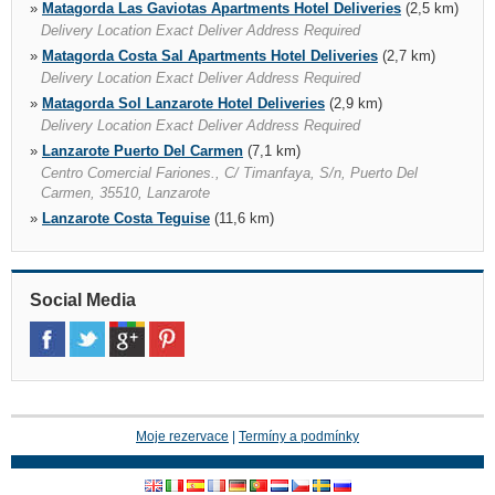
»
Matagorda Las Gaviotas Apartments Hotel Deliveries
(2,5 km)
Delivery Location Exact Deliver Address Required
»
Matagorda Costa Sal Apartments Hotel Deliveries
(2,7 km)
Delivery Location Exact Deliver Address Required
»
Matagorda Sol Lanzarote Hotel Deliveries
(2,9 km)
Delivery Location Exact Deliver Address Required
»
Lanzarote Puerto Del Carmen
(7,1 km)
Centro Comercial Fariones., C/ Timanfaya, S/n, Puerto Del
Carmen, 35510, Lanzarote
»
Lanzarote Costa Teguise
(11,6 km)
Hotel Occidental Lanzarote Playa, Avda. Del Mar S/n, Teguise,
35508
»
Playa Blanca Gran Castillo Tagoro Family & Fun Hotel
Social Media
Deliveries
(21,6 km)
Delivery Location Exact Deliver Address Required, Lanzarote,
35580
»
Playa Blanca Hd Pueblo Marinero Hotel Deliveries
(23,0 km)
Delivery Location Exact Deliver Address Required, Lanzarote,
35580
Moje rezervace
|
Termíny a podmínky
»
Playa Blanca Hesperia Playa Dorada Hotel Deliveries
(23,2
km)
Delivery Location Exact Deliver Address Required, Lanzarote,