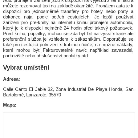
Auto pronájem zařízení jsou k dispozici na výjezdu z terminálů a
můžete rezervovat taxi na základě okamžité. Pronájem auta je k
dispozici pro jednosměrné transfery pro hotely nebo porty a
dokonce najal podle potřeb cestujících. Je lepší používat
zařízení pro pre-knihy na internetu knihu pronájem automobilu,
který je k dispozici nejméně 24 hodin před takový požadavek.
Před kniha, poplatky, mohou se zdá být bit na vyšší straně ale
preferenční služba je vzhledem k zákazníkům. Doporučuje se
také pro cestující potvrzení s kabinou řidiče, na možné náklady,
které mohou být Fakturovatelné navíc například zavazadel,
parkoviště nebo příslušenství poplatky atd.
Vybrat umístění
Adresa:
Calle Canto El Jable 32, Zona Industrial De Playa Honda, San
Bartolomé, Lanzarote, 35570
Mapa: