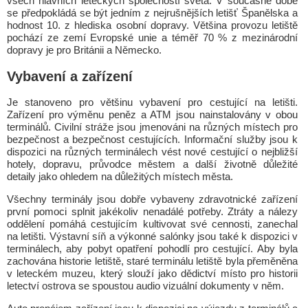
všech hlavních leteckých společností světa. V současné době
se předpokládá se být jedním z nejrušnějších letišť Španělska a
hodnost 10. z hlediska osobní dopravy. Většina provozu letiště
pochází ze zemí Evropské unie a téměř 70 % z mezinárodní
dopravy je pro Británii a Německo.
Vybavení a zařízení
Je stanoveno pro většinu vybavení pro cestující na letišti.
Zařízení pro výměnu peněz a ATM jsou nainstalovány v obou
terminálů. Civilní stráže jsou jmenováni na různých místech pro
bezpečnost a bezpečnost cestujících. Informační služby jsou k
dispozici na různých terminálech vést nové cestující o nejbližší
hotely, dopravu, průvodce městem a další životně důležité
detaily jako ohledem na důležitých místech města.
Všechny terminály jsou dobře vybaveny zdravotnické zařízení
první pomoci splnit jakékoliv nenadálé potřeby. Ztráty a nálezy
oddělení pomáhá cestujícím kultivovat své cennosti, zanechal
na letišti. Výstavní síň a výkonné salónky jsou také k dispozici v
terminálech, aby pobyt opatření pohodlí pro cestující. Aby byla
zachována historie letiště, staré terminálu letiště byla přeměněna
v leteckém muzeu, který slouží jako dědictví místo pro historii
letectví ostrova se spoustou audio vizuální dokumenty v něm.