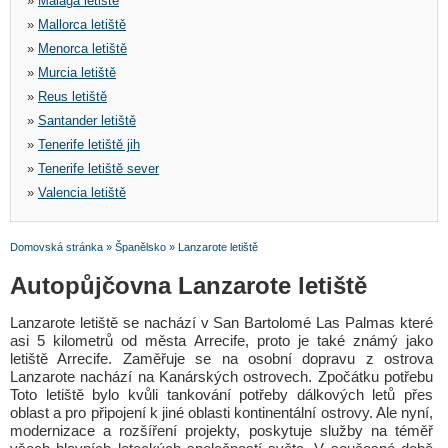
»
Malaga letiště
»
Mallorca letiště
»
Menorca letiště
»
Murcia letiště
»
Reus letiště
»
Santander letiště
»
Tenerife letiště jih
»
Tenerife letiště sever
»
Valencia letiště
Domovská stránka
»
Španělsko
»
Lanzarote letiště
Autopůjčovna Lanzarote letiště
Lanzarote letiště se nachází v San Bartolomé Las Palmas které
asi 5 kilometrů od města Arrecife, proto je také známý jako
letiště Arrecife. Zaměřuje se na osobní dopravu z ostrova
Lanzarote nachází na Kanárských ostrovech. Zpočátku potřebu
Toto letiště bylo kvůli tankování potřeby dálkových letů přes
oblast a pro připojení k jiné oblasti kontinentální ostrovy. Ale nyní,
modernizace a rozšíření projekty, poskytuje služby na téměř