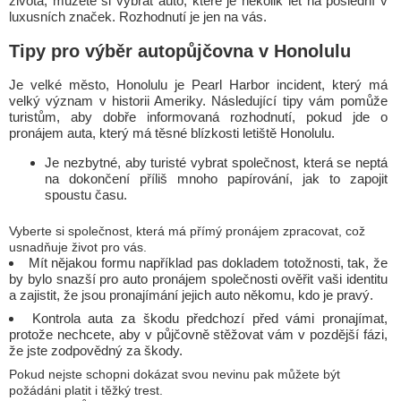
života, můžete si vybrat auto, které je několik let na poslední v
luxusních značek. Rozhodnutí je jen na vás.
Tipy pro výběr autopůjčovna v Honolulu
Je velké město, Honolulu je Pearl Harbor incident, který má
velký význam v historii Ameriky. Následující tipy vám pomůže
turistům, aby dobře informovaná rozhodnutí, pokud jde o
pronájem auta, který má těsné blízkosti letiště Honolulu.
Je nezbytné, aby turisté vybrat společnost, která se neptá
na dokončení příliš mnoho papírování, jak to zapojit
spoustu času.
Vyberte si společnost, která má přímý pronájem zpracovat, což
usnadňuje život pro vás.
Mít nějakou formu například pas dokladem totožnosti, tak, že
by bylo snazší pro auto pronájem společnosti ověřit vaši identitu
a zajistit, že jsou pronajímání jejich auto někomu, kdo je pravý.
Kontrola auta za škodu předchozí před vámi pronajímat,
protože nechcete, aby v půjčovně stěžovat vám v pozdější fázi,
že jste zodpovědný za škody.
Pokud nejste schopni dokázat svou nevinu pak můžete být
požádáni platit i těžký trest.