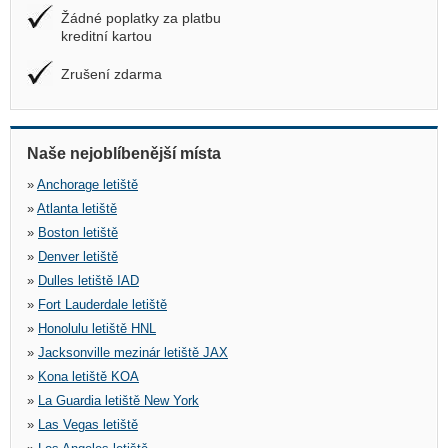
Žádné poplatky za platbu
kreditní kartou
Zrušení zdarma
Naše nejoblíbenější místa
»
Anchorage letiště
»
Atlanta letiště
»
Boston letiště
»
Denver letiště
»
Dulles letiště IAD
»
Fort Lauderdale letiště
»
Honolulu letiště HNL
»
Jacksonville mezinár letiště JAX
»
Kona letiště KOA
»
La Guardia letiště New York
»
Las Vegas letiště