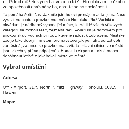
Pokud můžete vynechat vozu na letišti Honolulu a mít někoho
ze společnosti oprávněny ho, obraťte se na společnosti.
To pomáhá šetřit čas. Jakmile jste hotovi pronájem auta, je na čase
vyrazit na cestu a prozkoumat město Honolulu. Pláž Waikiki a
akvárium je nádherný vypadající místo, které lidé všech věkových
kategorií se mohou těšit, zejména děti. Akvárium je domovem pro
širokou škálu vodních přírody, které je radost k zobrazení. Městské
zoo je také dobrým místem pro návštěvu jak pomáhá udržet děti
zaměstná, zatímco se prozkoumat zvířata. Hlavní silnice ve městě
jsou všechny přímo připojené k Honolulu Airport a turisté mohou
dosáhnout letiště z jakéhokoli místa ve městě..
Vybrat umístění
Adresa:
Off - Airport, 3179 North Nimitz Highway, Honolulu, 96819, Hi,
Hawaii
Mapa: