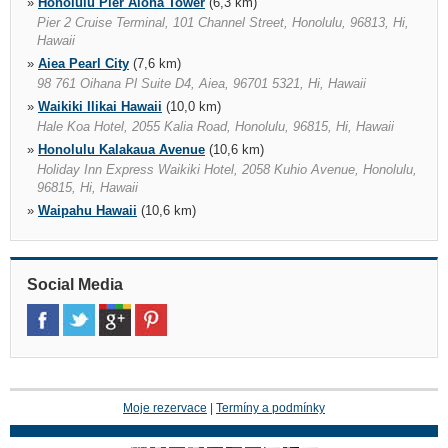
»
Honolulu Pier Aloha Tower
(6,3 km)
Pier 2 Cruise Terminal, 101 Channel Street, Honolulu, 96813, Hi,
Hawaii
»
Aiea Pearl City
(7,6 km)
98 761 Oihana Pl Suite D4, Aiea, 96701 5321, Hi, Hawaii
»
Waikiki Ilikai Hawaii
(10,0 km)
Hale Koa Hotel, 2055 Kalia Road, Honolulu, 96815, Hi, Hawaii
»
Honolulu Kalakaua Avenue
(10,6 km)
Holiday Inn Express Waikiki Hotel, 2058 Kuhio Avenue, Honolulu,
96815, Hi, Hawaii
»
Waipahu Hawaii
(10,6 km)
94 709 Farrington Hwy, Waipahu, Waipahu, 96797, Hi, Hawaii
»
Waikiki Beachcomber Hotel Honolulu
(11,4 km)
Waikiki Beachcomber By Outrigger, 2300 Kalakaua Avenue,
Social Media
Honolulu, 96815, Hi, Hawaii
»
Waipahu 94 1299 Ka Uka Blvd
(13,5 km)
94 1299 Ka Uka Blvd, Waipahu, 96797 4495, Hi, Hawaii
»
Kaneohe
(15,3 km)
46 003 Alaloa Street, Kaneohe, 96744 3817, Hi, Hawaii
»
Hawaii Disney Aulani Resort
(19,8 km)
Moje rezervace
|
Termíny a podmínky
92 1185 Aliinui Dr, Kapolei, 96707, Hi, Hawaii