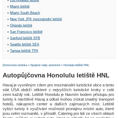
»
Los Angeles letiště
»
Miami letiště
»
Miami South Beach
»
New York JFK mezinárodní letiště
»
Orlando letiště
»
San Francisco letiště
»
Sanford letiště SFB
»
Seattle letiště SEA
»
Tampa letiště TPA
Domovská stránka
»
Spojené státy americké
»
Honolulu letiště HNL
Autopůjčovna Honolulu letiště HNL
Havaj je vysněným cílem pro mezinárodní turistické obce a tento
stát USA obdrží některé z nejvyšších turistické kroky v celé
zemi každý rok. Letiště Honolulu je hlavním bodem přístupu pro
turisty k návštěvě Havaj a odtud mohou získat snadný transport
hotelů, nákupních center a dalších zajímavých míst. Letiště
vybízí turisty k využívání možností pronájmu místní auto, které
jsou velmi rozmanité, v přírodě. Catering pro lidi ze všech oblastí