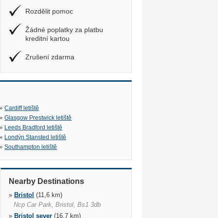
Rozdělit pomoc
Žádné poplatky za platbu
kreditní kartou
Zrušení zdarma
»
Cardiff letiště
»
Glasgow Prestwick letiště
»
Leeds Bradford letiště
»
Londýn Stansted letiště
»
Southampton letiště
Nearby Destinations
»
Bristol
(11,6 km)
Ncp Car Park, Bristol, Bs1 3db
»
Bristol sever
(16,7 km)