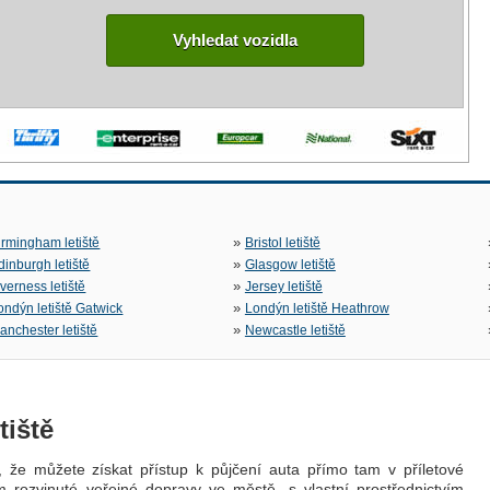
Vyhledat vozidla
»
irmingham letiště
Bristol letiště
»
dinburgh letiště
Glasgow letiště
»
nverness letiště
Jersey letiště
»
ondýn letiště Gatwick
Londýn letiště Heathrow
»
anchester letiště
Newcastle letiště
tiště
di, že můžete získat přístup k půjčení auta přímo tam v příletové
vím rozvinuté veřejné dopravy ve městě, s vlastní prostřednictvím