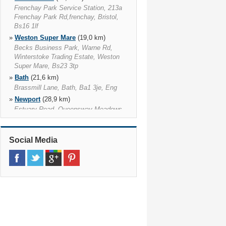
Frenchay Park Service Station, 213a
Frenchay Park Rd,frenchay, Bristol,
Bs16 1lf
»
Weston Super Mare
(19,0 km)
Becks Business Park, Warne Rd,
Winterstoke Trading Estate, Weston
Super Mare, Bs23 3tp
»
Bath
(21,6 km)
Brassmill Lane, Bath, Ba1 3je, Eng
»
Newport
(28,9 km)
Estuary Road, Queensway Meadows,
Estuary Road Queensway Meadows,
Newport, Np19 4sx
»
Newport Railway
(30,4 km)
Social Media
»
Cardiff Roath
(32,7 km)
Unit 8 Hadfield Road, Cardiff, Cf11 8tw
»
Cardiff
(33,2 km)
Unit 8 Hadfield Road, Cardiff, Cf11 8tw
»
Cardiff Penarth Rd
(34,6 km)
Dominion Way Industrial Estate,
Cardiff, Cf24 1rf
»
Wiltshire Trowbridge
(34,8 km)