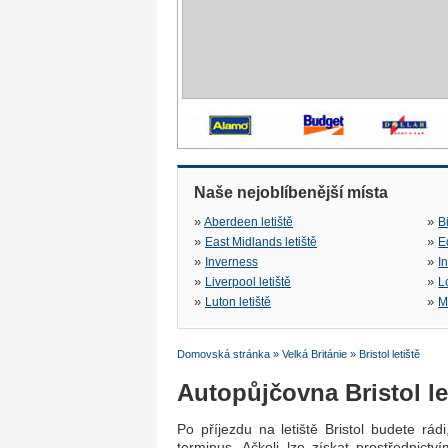
Naše nejoblíbenější místa
»
»
Aberdeen letiště
B
»
»
East Midlands letiště
E
»
»
Inverness
I
»
»
Liverpool letiště
L
»
»
Luton letiště
M
Domovská stránka
»
Velká Británie
»
Bristol letiště
Autopůjčovna Bristol le
Po příjezdu na letiště Bristol budete rá
terminus. Ačkoli lze získat prostřednict