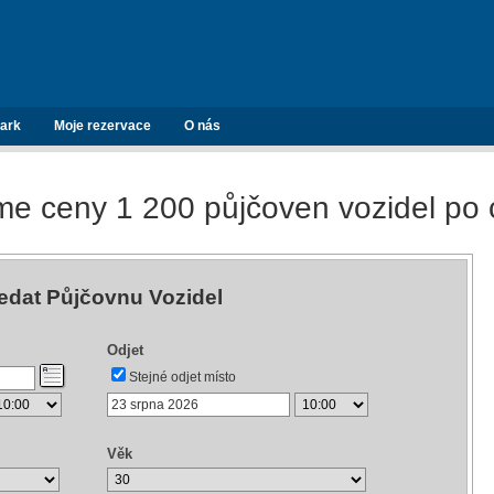
ark
Moje rezervace
O nás
e ceny 1 200 půjčoven vozidel po 
edat Půjčovnu Vozidel
Odjet
Stejné odjet místo
Věk