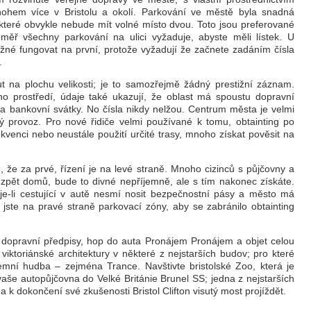
ohem více v Bristolu a okolí. Parkování ve městě byla snadná
 které obvykle nebude mít volné místo dvou. Toto jsou preferované
měř všechny parkování na ulici vyžaduje, abyste měli lístek. U
ížné fungovat na první, protože vyžadují že začnete zadáním čísla
.
ut na plochu velikosti; je to samozřejmě žádný prestižní záznam.
ího prostředí, údaje také ukazují, že oblast má spoustu dopravní
a bankovní svátky. No čísla nikdy nelžou. Centrum města je velmi
 provoz. Pro nové řidiče velmi používané k tomu, obtainting po
ekvenci nebo neustále použití určité trasy, mnoho získat pověsit na
, že za prvé, řízení je na levé straně. Mnoho cizinců s půjčovny a
ě zpět domů, bude to divné nepříjemně, ale s tím nakonec získáte.
 je-li cestující v autě nesmí nosit bezpečnostní pásy a město má
 jste na pravé straně parkovací zóny, aby se zabránilo obtainting
ý dopravní předpisy, hop do auta Pronájem Pronájem a objet celou
viktoriánské architektury v některé z nejstarších budov; pro které
odzemní hudba – zejména Trance. Navštivte bristolské Zoo, která je
vaše autopůjčovna do Velké Británie Brunel SS; jedna z nejstarších
 k dokončení své zkušenosti Bristol Clifton visutý most projíždět.