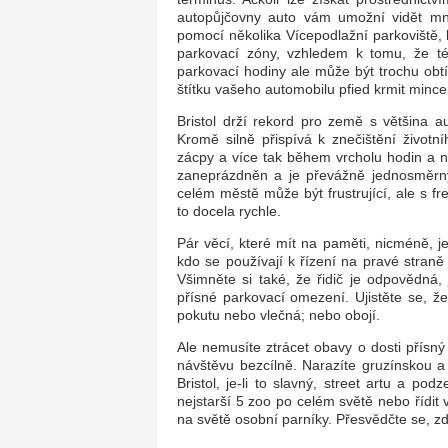
autopůjčovny auto vám umožní vidět mn
pomocí několika Vícepodlažní parkoviště,
parkovací zóny, vzhledem k tomu, že té
parkovací hodiny ale může být trochu obt
štítku vašeho automobilu pfied krmit mince
Bristol drží rekord pro země s většina a
Kromě silně přispívá k znečištění životn
zácpy a více tak během vrcholu hodin a n
zaneprázdněn a je převážně jednosměrný
celém městě může být frustrující, ale s fr
to docela rychle.
Pár věcí, které mít na paměti, nicméně, je
kdo se používají k řízení na pravé stran
Všimněte si také, že řidič je odpovědná,
přísné parkovací omezení. Ujistěte se, že
pokutu nebo vlečná; nebo obojí.
Ale nemusíte ztrácet obavy o dosti přísn
návštěvu bezcílně. Narazíte gruzínskou a 
Bristol, je-li to slavný, street artu a p
nejstarší 5 zoo po celém světě nebo řídit 
na světě osobní parníky. Přesvědčte se, zda