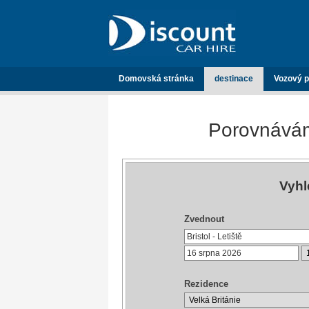
Domovská stránka
destinace
Vozový p
Porovnávám
Vyhl
Zvednout
Rezidence