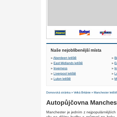
Naše nejoblíbenější místa
»
»
Aberdeen letiště
B
»
»
East Midlands letiště
E
»
»
Inverness
I
»
»
Liverpool letiště
L
»
»
Luton letiště
M
Domovská stránka
»
Velká Británie
»
Manchester letiště
Autopůjčovna Mancheste
Manchester je jedním z nejpopulárnějších m
vliv na dějiny hudby a průmysl po boku j