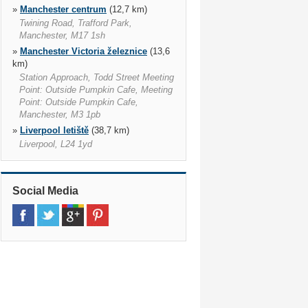
»
Manchester centrum
(12,7 km)
Twining Road, Trafford Park,
Manchester, M17 1sh
»
Manchester Victoria železnice
(13,6
km)
Station Approach, Todd Street Meeting
Point: Outside Pumpkin Cafe, Meeting
Point: Outside Pumpkin Cafe,
Manchester, M3 1pb
»
Liverpool letiště
(38,7 km)
Liverpool, L24 1yd
»
Stoke on Trent
(39,4 km)
Stoke On Trent, Stoke On Trent, St4
7rb, Eng
Social Media
»
Chester Železniční
(44,3 km)
Bumpers Lane, Chester, Ch1 4lt
»
Chester
(45,6 km)
Bumpers Lane, Chester, Ch1 4lt
»
Burnley Manchester Road železnice
(46,6 km)
»
Liverpool Lime Street železnice
(46,7 km)