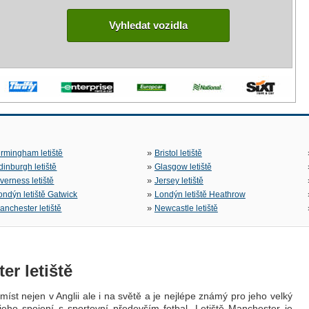
Vyhledat vozidla
»
irmingham letiště
Bristol letiště
»
dinburgh letiště
Glasgow letiště
»
nverness letiště
Jersey letiště
»
ondýn letiště Gatwick
Londýn letiště Heathrow
»
anchester letiště
Newcastle letiště
r letiště
íst nejen v Anglii ale i na světě a je nejlépe známý pro jeho velký
eho spojení s sportovní především fotbal. Letiště Manchester je