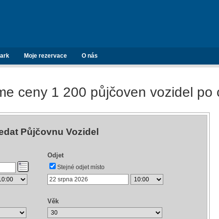
ark
Moje rezervace
O nás
e ceny 1 200 půjčoven vozidel po 
edat Půjčovnu Vozidel
Odjet
Stejné odjet místo
Věk