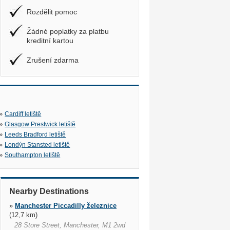
Rozdělit pomoc
Žádné poplatky za platbu
kreditní kartou
Zrušení zdarma
»
Cardiff letiště
»
Glasgow Prestwick letiště
»
Leeds Bradford letiště
»
Londýn Stansted letiště
»
Southampton letiště
Nearby Destinations
»
Manchester Piccadilly železnice
(12,7 km)
28 Store Street, Manchester, M1 2wd