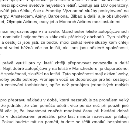
 mezi špičkové světové největších letišť. Existují asi 100 operátory,
na světě jako Afrika, Asie a Ameriky. Významné služby poskytované na
verpy, Amsterdam, Atény, Barcelona, Bilbao a další a je obsluhován
et, Olympic Airlines, easy jet a Monarch Airlines mezi ostatními.
mezi nejrozvinutější v na světě. Manchester letiště autopůjčovnách
jich nominální nájemném a zákazník přátelský obchodů. Tyto služby
a cestující jsou jisti, že budou moci získat levné služby kam chtějí
ení velmi běžná věc na letišti, ale tam jsou některé společnosti,
.
 právě využil pro ty, kteří chtějí přepravovat zavazadla a další
 Najít dobré autopůjčovny na letišti v Manchesteru, je doporučeno,
 společnosti, sloužící na letišti. Tyto společnosti mají aktivní weby,
olby podle potřeby. Pronájem vozů se doporučuje pro lidi cestující
ob cestování toobtainher, spíše než pronájem jednotlivých malých
a pro přepravu nákladu v době, která nezaručuje za pronájem velký
 že jednáte, že vám pomůže ušetřit více peněz než při použití jiné
ější věc je, že investovat značné množství času při hledání dobré
to v dostatečném předstihu jako last minute rezervace přilákají
. Pokud budete mít na paměti, budete se těšit zmatků bezplatnou