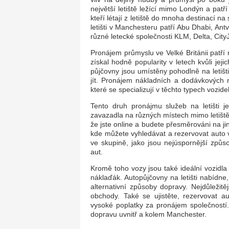
největší letiště ležící mimo Londýn a patří
kteří létají z letiště do mnoha destinací 
letišti v Manchesteru patří Abu Dhabi, Ant
různé letecké společnosti KLM, Delta, CityJ
Pronájem průmyslu ve Velké Británii patří 
získal hodně popularity v letech kvůli je
půjčovny jsou umístěny pohodlně na letišti 
jít. Pronájem nákladních a dodávkových n
které se specializují v těchto typech vozidel
Tento druh pronájmu služeb na letišti je
zavazadla na různých místech mimo letiště.
že jste online a budete přesměrováni na jiné
kde můžete vyhledávat a rezervovat auto v
ve skupině, jako jsou nejúspornější způs
aut.
Kromě toho vozy jsou také ideální vozidl
náklaďák. Autopůjčovny na letišti nabídne,
alternativní způsoby dopravy. Nejdůležit
obchody. Také se ujistěte, rezervovat au
vysoké poplatky za pronájem společností
dopravu uvnitř a kolem Manchester.