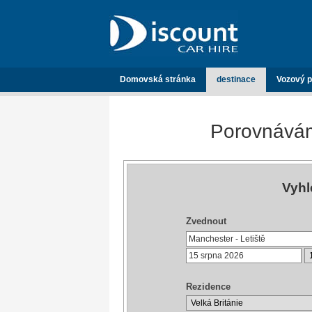
Domovská stránka
destinace
Vozový p
Porovnávám
Vyhl
Zvednout
Rezidence