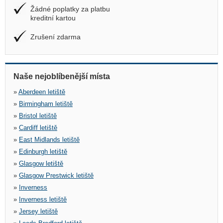
Žádné poplatky za platbu
kreditní kartou
Zrušení zdarma
Naše nejoblíbenější místa
»
Aberdeen letiště
»
Birmingham letiště
»
Bristol letiště
»
Cardiff letiště
»
East Midlands letiště
»
Edinburgh letiště
»
Glasgow letiště
»
Glasgow Prestwick letiště
»
Inverness
»
Inverness letiště
»
Jersey letiště