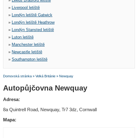
»
Leeds Bradford letiště
»
Liverpool letiště
»
Londýn letiště Gatwick
»
Londýn letiště Heathrow
»
Londýn Stansted letiště
»
Luton letiště
»
Manchester letiště
»
Newcastle letiště
»
Southampton letiště
Domovská stránka
»
Velká Británie
»
Newquay
Autopůjčovna Newquay
Adresa:
8a Quintrell Road, Newquay, Tr7 3dz, Cornwall
Mapa: