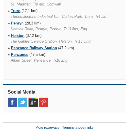
St. Mawgan, Tr8 4rq, Cornwall
»
Truro
(17,1 km)
Threemilestone Industrial Est, Curlew Park, Truro, Tr4 9ld
»
Penryn
(28,3 km)
Kernick Road, Penryn, Penryn, Tr10 8ns, Eng
»
Helston
(37,2 km)
The Gables Service Station, Helston, Tr 13 Ond
»
Penzance Railway Station
(47,2 km)
»
Penzance
(47,5 km)
Albert Street, Penzance, Tr18 2ng
Social Media
Moje rezervace
|
Termíny a podmínky